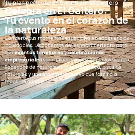
Tu plan perfecto en Sopetrán | El Gaitero
Celebra en El Gaitero:
Tu evento en el corazón de
la naturaleza
Convierte tus momentos especiales en experiencias
inolvidables. Disponemos del espacio perfecto para
que
eventos familiares
y
celebraciones
empresariales
sean exactamente como las sueñas.
Rodeados de naturaleza, lagos de pesca, piscinas
naturales y una granja interactiva que fascina a
todas las edades.