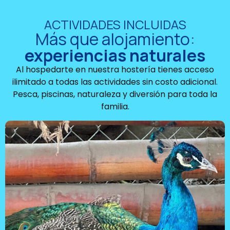
ACTIVIDADES INCLUIDAS
Más que alojamiento:
experiencias naturales
Al hospedarte en nuestra hostería tienes acceso
ilimitado a todas las actividades sin costo adicional.
Pesca, piscinas, naturaleza y diversión para toda la
familia.