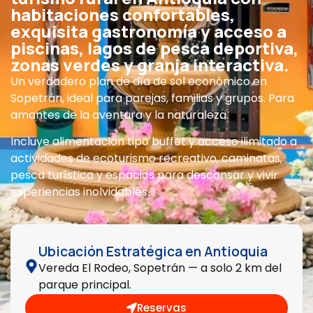
habitaciones confortables,
exquisita gastronomía y acceso a
piscinas, lagos de pesca deportiva,
zonas verdes y granja interactiva.
Un verdadero plan de día de sol económico en
Sopetrán, ideal para parejas, familias y grupos. Para
amantes de la aventura y la naturaleza.
Incluye alimentación tipo buffet y acceso ilimitado a
actividades de ecoturismo recreativo, caminatas,
pesca turística y espacios para descansar y vivir
experiencias inolvidables.
Ubicación Estratégica en Antioquia
Vereda El Rodeo, Sopetrán — a solo 2 km del
parque principal.
Reservas